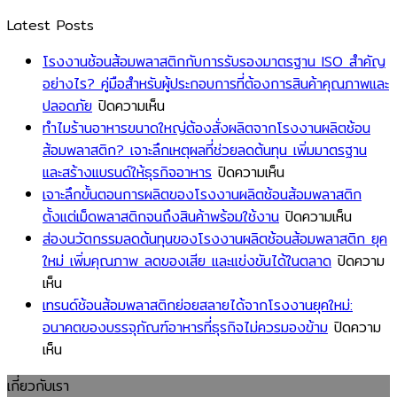
Latest Posts
โรงงานช้อนส้อมพลาสติกกับการรับรองมาตรฐาน ISO สำคัญ
อย่างไร? คู่มือสำหรับผู้ประกอบการที่ต้องการสินค้าคุณภาพและ
บน
ปลอดภัย
ปิดความเห็น
โรงงาน
ทำไมร้านอาหารขนาดใหญ่ต้องสั่งผลิตจากโรงงานผลิตช้อน
ช้อน
ส้อมพลาสติก? เจาะลึกเหตุผลที่ช่วยลดต้นทุน เพิ่มมาตรฐาน
ส้อม
บน
และสร้างแบรนด์ให้ธุรกิจอาหาร
ปิดความเห็น
พลาสติก
ทำไม
เจาะลึกขั้นตอนการผลิตของโรงงานผลิตช้อนส้อมพลาสติก
กับ
ร้าน
บน
ตั้งแต่เม็ดพลาสติกจนถึงสินค้าพร้อมใช้งาน
ปิดความเห็น
การ
อาหาร
เจาะ
ส่องนวัตกรรมลดต้นทุนของโรงงานผลิตช้อนส้อมพลาสติก ยุค
รับรอง
ขนาด
ลึก
ใหม่ เพิ่มคุณภาพ ลดของเสีย และแข่งขันได้ในตลาด
ปิดความ
บน
มาตรฐาน
ใหญ่
ขั้น
เห็น
ส่อง
ISO
ต้อง
ตอน
เทรนด์ช้อนส้อมพลาสติกย่อยสลายได้จากโรงงานยุคใหม่:
นวัตกรรม
สำคัญ
สั่ง
การ
อนาคตของบรรจุภัณฑ์อาหารที่ธุรกิจไม่ควรมองข้าม
ปิดความ
ลด
บน
อย่างไร?
ผลิต
ผลิต
เห็น
ต้นทุน
เท
คู่มือ
จาก
ของ
เกี่ยวกับเรา
ของ
รนด์
สำหรับ
โรงงาน
โรงงาน