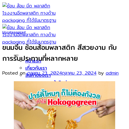
Skip
to
content
Uncategorized
ขนมจีน ช้อนส้อมพลาสติก สีสวยงาม กับ
การรับประทานที่หลากหลาย
หน้าแรก
เกี่ยวกับเรา
Posted on
ตุลาคม 23, 2024
ตุลาคม 23, 2024
by
admin
สินค้าของเรา
ขารองหน้าพิซซ่า
ส้อมพับ พลาสติก
ช้อนขนม
ช้อนน้ำปั่น/ช้อนบิงซู
ช้อน ส้อม มีด ขนาด 7 นิ้ว
ช้อนส้อม ขนาด 6 นิ้ว
ลูกค้าของเรา