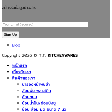
ส่อง
ประกอบ
โรงงาน
ผลิต
สมัครรับข้อมูลข่าวสาร
นวัตกรรม
การ
ผลิต
ของ
ลด
ที่
ช้อน
โรงงาน
ต้นทุน
ต้องการ
ส้อม
ผลิต
ของ
สินค้า
พลาสติก?
ช้อน
โรงงาน
คุณภาพ
เจาะ
ส้อม
ผลิต
และ
ลึก
พลาสติ
Blog
ช้อน
ปลอดภัย
เหตุผล
ตั้งแต่
ส้อม
ที่
เม็ด
Copyright 2026 ©
T.T. KITCHENWARES
พลาสติก
ช่วย
พลาสติ
ยุค
ลด
จนถึง
หน้าแรก
ใหม่
ต้นทุน
สินค้า
เกี่ยวกับเรา
เพิ่ม
เพิ่ม
พร้อม
สินค้าของเรา
ขารองหน้าพิซซ่า
คุณภาพ
มาตรฐาน
ใช้
ส้อมพับ พลาสติก
ลด
และ
งาน
ช้อนขนม
ของ
สร้าง
ช้อนน้ำปั่น/ช้อนบิงซู
เสีย
แบรนด์
ช้อน ส้อม มีด ขนาด 7 นิ้ว
และ
ให้