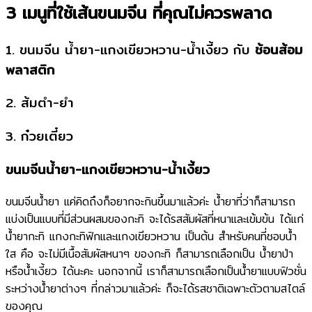
3 เมนูที่ใช้เส้นขนมจีน ที่คุณไม่ควรพลาด
1. ขนมจีน น้ำยา-แกงเขียวหวาน-น้ำเงี้ยว กับ
ช้อนส้อม
พลาสติก
2. ส้มตำ-ยำ
3. ก๋วยเตี๋ยว
ขนมจีนน้ำยา-แกงเขียวหวาน-น้ำเงี้ยว
ขนมจีนน้ำยา แค่คิดถึงก็อยากจะกินขึ้นมาแล้วค่ะ น้ำยาที่ว่าก็สามารถ
แบ่งเป็นแบบที่มีส่วนผสมของกะทิ จะได้รสสัมผัสที่หนาและเข้มข้น ได้แก่
น้ำยากะทิ แกงกะทิฟักและแกงเขียวหวาน เป็นต้น สำหรับคนที่ชอบน้ำ
ใส คือ จะไม่มีเนื้อสัมผัสหนาๆ ของกะทิ ก็สามารถเลือกเป็น น้ำยาป่า
หรือน้ำเงี้ยว ได้นะคะ นอกจากนี้ เราก็สามารถเลือกเป็นน้ำยาแบบฟิวชั่น
ระหว่างน้ำยาต่างๆ ที่กล่าวมาแล้วค่ะ ก็จะได้รสชาติเฉพาะตัวตามสไตล์
ของคุณ