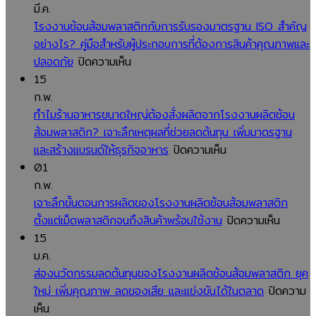
มี.ค.
ควร
อาหาร
โรงงานช้อนส้อมพลาสติกกับการรับรองมาตรฐาน ISO สำคัญ
มอง
อย่างไร? คู่มือสำหรับผู้ประกอบการที่ต้องการสินค้าคุณภาพและ
ข้าม
บน
ปลอดภัย
ปิดความเห็น
โรงงาน
15
ช้อน
ก.พ.
ส้อม
ทำไมร้านอาหารขนาดใหญ่ต้องสั่งผลิตจากโรงงานผลิตช้อน
พลาสติก
ส้อมพลาสติก? เจาะลึกเหตุผลที่ช่วยลดต้นทุน เพิ่มมาตรฐาน
กับ
บน
และสร้างแบรนด์ให้ธุรกิจอาหาร
ปิดความเห็น
การ
ทำไม
01
รับรอง
ร้าน
ก.พ.
มาตรฐาน
อาหาร
เจาะลึกขั้นตอนการผลิตของโรงงานผลิตช้อนส้อมพลาสติก
ISO
ขนาด
บน
ตั้งแต่เม็ดพลาสติกจนถึงสินค้าพร้อมใช้งาน
ปิดความเห็น
สำคัญ
ใหญ่
เจาะ
15
อย่างไร?
ต้อง
ลึก
ม.ค.
คู่มือ
สั่ง
ขั้น
ส่องนวัตกรรมลดต้นทุนของโรงงานผลิตช้อนส้อมพลาสติก ยุค
สำหรับ
ผลิต
ตอน
ใหม่ เพิ่มคุณภาพ ลดของเสีย และแข่งขันได้ในตลาด
ปิดความ
บน
ผู้
จาก
การ
เห็น