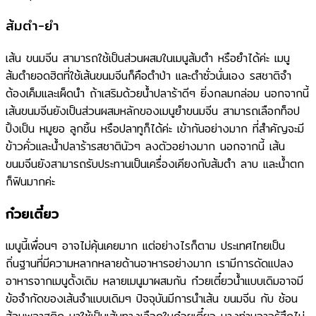
ส้มตำ-ยำ
เส้น ขนมจีน สามารถใช้เป็นส่วนผสมในเมนูส้มตำ หรือยำได้ค่ะ เมนู
ส้มตำยอดฮิตที่ใช้เส้นขนมจีนก็คือตำป่า และตำซั่วนั่นเอง รสชาติจำ
ต้องเค็มและเผ็ดนำ ถ้าเสริมด้วยน้ำปลาร้าดีๆ ยิ่งกลมกล่อม นอกจากนี้
เส้นขนมจีนยังเป็นส่วนผสมหลักของเมนูยำขนมจีน สามารถเลือกท็อป
ปิ้งเป็น หมูยอ ลูกชิ้น หรือปลาทูก็ได้ค่ะ เข้ากันอย่างมาก ที่สำคัญจะมี
ข้าวคั่วและน้ำปลาร้ารสชาตินัวๆ ลงตัวอย่างมาก นอกจากนี้ เส้น
ขนมจีนยังสามารถรับประทานเป็นเครื่องเคียงกับส้มตำ ลาบ และน้ำตก
ก็ฟินมากค่ะ
ก๋วยเตี๋ยว
เมนูนี้เพื่อนๆ อาจไม่คุ้นเคยมาก แต่อย่างไรก็ตาม ประเทศไทยเป็น
ถิ่นฐานที่มีความหลากหลายด้านอาหารอย่างมาก เรามีการดัดแปลง
อาหารจากเมนูดั้งเดิม หลายเมนูมาผสมกัน ก๋วยเตี๋ยวน้ำแบบเดิมอาจมี
ข้อจำกัดของเส้นจำแบบเดิมๆ ปัจจุบันมีการนำเส้น ขนมจีน กับ ช้อน