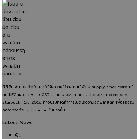
โรงงาน
ช้อน
ผู้
ผลิต
ผลิต
ผลิต
ส้อม
ประกอบ
ช้อน
ช้อน
ช้อน
พลาสติก
การ
ส้อม
ส้อม
ส้อม
ย่อย
ที่
พลาสติก?
พลาสติ
พลาสติก
สลาย
ต้องการ
เจาะ
ตั้งแต่
ยุค
ได้
สินค้า
ลึก
เม็ด
ใหม่
จาก
คุณภาพ
เหตุผล
พลาสติ
เพิ่ม
โรงงาน
และ
ที่
จนถึง
คุณภาพ
ยุค
ปลอดภัย
ช่วย
สินค้า
ลด
ใหม่:
ลด
พร้อม
ของ
อนาคต
ต้นทุน
ใช้
ที.ที.คิทเช่นแวร์ จำกัด เราได้รับความไว้วางใจให้เข้าไป supply small ware ให้
เสีย
ของ
เพิ่ม
งาน
กับ KFC และอีก หลาย QSR อาทิเช่น pizza hut , the pizza company,
และ
บรรจุ
มาตรฐาน
starbuck ในปี 2018 ทางบริษัทได้ทำการเปิดโรงงานฉีดพลาสติก เพื่อรองรับ
แข่งขัน
ภัณฑ์
และ
ลูกค้าทางด้าน packaging ให้มากขึ้น
ได้
อาหาร
สร้าง
Latest News
ใน
ที่
แบรนด์
ตลาด
ธุรกิจ
ให้
01
ไม่
ธุรกิจ