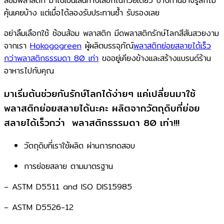
ส้อมพลาสติก มาใช้เป็นเส้นทางเลือกในก๋วยเตี๋ยว บางท่านอาจรู้สึกไม่
คุ้นเคยบ้าง แต่เมื่อได้ลองรับประทานซ้ำ รับรองเลย
อย่าลืมเลือกใช้ ช้อนส้อม พลาสติก มีดพลาสติกรักษ์โลกสีสันสวยงาม
จากเรา
Hokogogreen
ผู้ผลิตบรรจุภัณ์
พลาสติกย่อยสลายได้เร็ว
กว่าพลาสติกธรรมดา 80 เท่า
ขออยู่เคียงข้างและสร้างแบรนด์ร้าน
อาหารไปกับคุณ
มาเริ่มต้นช่วยกันรักษ์โลกได้ง่ายๆ​ แค่เปลี่ยนมาใช้
พลาสติกย่อยสลายได้นะคะ ผลิตจากวัตถุดิบที่ย่อย
สลายได้เร็วกว่า ​ พลาสติกธรรมดา 80 เท่า!!!​
วัตถุดิบที่เราใช้ผลิต ผ่านการทดสอบ​
การย่อยสลาย ตามมาตรฐาน​
– ASTM D5511 and ISO DIS15985​
– ASTM D5526-12​