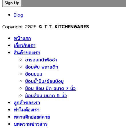
โรงงาน
คุณภาพ
เจาะ
ส้อม
ผลิต
และ
ลึก
พลาสติ
Blog
ช้อน
ปลอดภัย
เหตุผล
ตั้งแต่
ส้อม
ที่
เม็ด
Copyright 2026 ©
T.T. KITCHENWARES
พลาสติก
ช่วย
พลาสติ
ยุค
ลด
จนถึง
หน้าแรก
ใหม่
ต้นทุน
สินค้า
เกี่ยวกับเรา
เพิ่ม
เพิ่ม
พร้อม
สินค้าของเรา
ขารองหน้าพิซซ่า
คุณภาพ
มาตรฐาน
ใช้
ส้อมพับ พลาสติก
ลด
และ
งาน
ช้อนขนม
ของ
สร้าง
ช้อนน้ำปั่น/ช้อนบิงซู
เสีย
แบรนด์
ช้อน ส้อม มีด ขนาด 7 นิ้ว
และ
ให้
ช้อนส้อม ขนาด 6 นิ้ว
แข่งขัน
ธุรกิจ
ได้
อาหาร
ลูกค้าของเรา
ใน
ทำไมต้องเรา
ตลาด
พลาสติกย่อยสลาย
บทความข่าวสาร