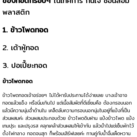
ของทอดกรอบๆ
ในเทศการ กินเจ ช้อนส้อม
พลาสติก
1. ข้าวโพดทอด
2. เต้าหู้ทอด
3. ปอเปี๊ยะทอด
ข้าวโพดทอด
ข้าวโพดทอดเจ้าอร่อยๆ ไม่ได้หารับประทานได้ง่ายเลย บางเจ้าอาจ
ทอดแล้วแข็ง หรือนิ่มเกินไป แต่เนื้อสัมผัดที่ดีเยี่ยมคือ ต้องกรอบนอก
แล้วมีความนุ่มฉ่ำด้านใน เคล็ดลับความกรอบนอกนุ่มในอยู่ที่แป้งที่เป็น
ส่วนผสมค่ะ ส่วนผสมประกอบด้วย ข้าวโพดดิบฝาน แป้งข้าวโพด แป้ง
เทมปุระ และปรุงรส คลุกเคล้าส่วนผสมให้เข้ากัน แล้วนำไปแช่เย็นพักไว้
ตั้งไฟกลาง ทอดจนสุก ก็พร้อมเสิร์ฟเลยค่ะ ทานคู่กับน้ำจิ้มเผ็ดหวาน