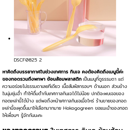
ทำไมต้องเรา
พลาสติกย่อยสลาย
บทความข่าวสาร
ติดต่อเรา
DSCF0825 2
หาคิดถึงบรรยากาศในช่วงเทศการ กินเจ คงต้องคิดถึงเมนูนี้ค่ะ
ของทอดรวมถึงพกพา ช้อนส้อมพลาสติก
เป็นเมนูที่ดูธรรมดา แต่
ความอร่อยไม่ธรรมดาเลยทีเดียว เนื้อสัมผัสกรอบๆ ด้านนอก ส่วนข้าง
ในนุ่มชุ่มฉ่ำ ทำให้ดื่มดำกับเทศกาลกินเจได้ไม่น้อย ปกติจะพบเจอของ
ทอดเหล่านี้ได้บ้าง แต่พอถึงหน้าเศกาลกินเจเมื่อไหร่ ร้านขายของทอด
เหล่านี้จะผุดขึ้นมาให้เลือกมากมาย Hokogogreen ขอแนะนำของทอด
ให้เพื่อนๆ รู้จักกันนะคะ