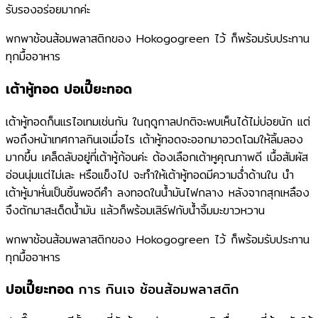
รับรองอร่อยมากค่ะ
พกพาช้อนส้อมพลาสติกของ Hokogogreen ไว้ ก็พร้อมรับประทาน
ทุกมื้ออาหาร
เต้าหู้ทอด ปอเปี๊ยะทอด
เต้าหู้ทอดก็นแรไอเทมเช่นกัน ในฤดูกาลปกติจะพบเห็นได้ไม่บ่อยนัก แต่
พอถึงหน้าเทศกาลกินเจเมื่อไร เต้าหู้ทอดจะออกมาอวดโฉมให้ลิ้มลอง
มากขึ้น เคล็ดลับอยู่ที่เต้าหู้ก้อนค่ะ ต้องเลือกเต้าหูคุณภาพดี เนื้อสัมผัส
อ่อนนุ่มแต่ไม่เละ หรือแข็งไป จะทำให้เต้าหู้ทอดมีความฉ่ำด้านใน นำ
เต้าหู้มาหั่นเป็นชิ้นพอดีคำ ลงทอดในน้ำมันไฟกลาง หลังจากสุกเหลือง
จึงตักมาสะเด็ดน้ำมัน แล้วก็พร้อมเสิร์ฟกับน้ำจิ้มมะขาวหวาน
พกพาช้อนส้อมพลาสติกของ Hokogogreen ไว้ ก็พร้อมรับประทาน
ทุกมื้ออาหาร
ปอเปี๊ยะทอด
การ กินเจ ช้อนส้อมพลาสติก