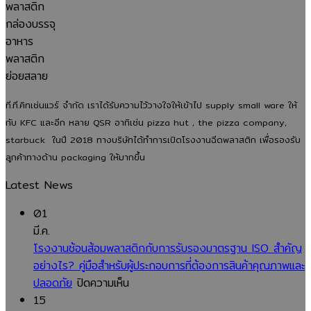
ยุค
ได้
สินค้า
ลึก
เม็ด
ใหม่
จาก
คุณภาพ
เหตุผล
พลาสติ
เพิ่ม
โรงงาน
และ
ที่
จนถึง
คุณภาพ
ยุค
ปลอดภัย
ช่วย
สินค้า
ลด
ใหม่:
ลด
พร้อม
ของ
อนาคต
ต้นทุน
ใช้
ที.ที.คิทเช่นแวร์ จำกัด เราได้รับความไว้วางใจให้เข้าไป supply small ware ให้
เสีย
ของ
เพิ่ม
งาน
กับ KFC และอีก หลาย QSR อาทิเช่น pizza hut , the pizza company,
และ
บรรจุ
มาตรฐาน
starbuck ในปี 2018 ทางบริษัทได้ทำการเปิดโรงงานฉีดพลาสติก เพื่อรองรับ
แข่งขัน
ภัณฑ์
และ
ลูกค้าทางด้าน packaging ให้มากขึ้น
ได้
อาหาร
สร้าง
Latest News
ใน
ที่
แบรนด์
ตลาด
ธุรกิจ
ให้
01
ไม่
ธุรกิจ
มี.ค.
ควร
อาหาร
โรงงานช้อนส้อมพลาสติกกับการรับรองมาตรฐาน ISO สำคัญ
มอง
อย่างไร? คู่มือสำหรับผู้ประกอบการที่ต้องการสินค้าคุณภาพและ
ข้าม
บน
ปลอดภัย
ปิดความเห็น
โรงงาน
15