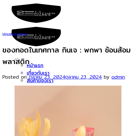
Skip
to
content
Uncategorized
ของทอดในเทศกาล กินเจ : พกพา ช้อนส้อม
พลาสติก
หน้าแรก
เกี่ยวกับเรา
Posted on
ตุลาคม 23, 2024
ตุลาคม 23, 2024
by
admin
สินค้าของเรา
ขารองหน้าพิซซ่า
ส้อมพับ พลาสติก
ช้อนขนม
ช้อนน้ำปั่น/ช้อนบิงซู
ช้อน ส้อม มีด ขนาด 7 นิ้ว
ช้อนส้อม ขนาด 6 นิ้ว
ลูกค้าของเรา