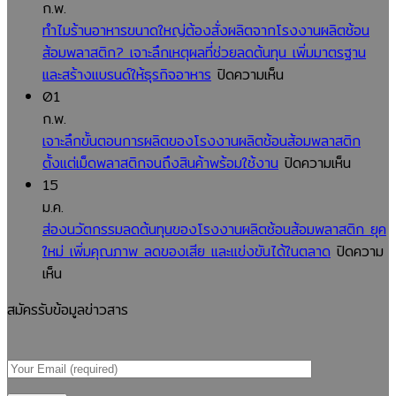
ช้อน
ก.พ.
ส้อม
ทำไมร้านอาหารขนาดใหญ่ต้องสั่งผลิตจากโรงงานผลิตช้อน
พลาสติก
ส้อมพลาสติก? เจาะลึกเหตุผลที่ช่วยลดต้นทุน เพิ่มมาตรฐาน
กับ
บน
และสร้างแบรนด์ให้ธุรกิจอาหาร
ปิดความเห็น
การ
ทำไม
01
รับรอง
ร้าน
ก.พ.
มาตรฐาน
อาหาร
เจาะลึกขั้นตอนการผลิตของโรงงานผลิตช้อนส้อมพลาสติก
ISO
ขนาด
บน
ตั้งแต่เม็ดพลาสติกจนถึงสินค้าพร้อมใช้งาน
ปิดความเห็น
สำคัญ
ใหญ่
เจาะ
15
อย่างไร?
ต้อง
ลึก
ม.ค.
คู่มือ
สั่ง
ขั้น
ส่องนวัตกรรมลดต้นทุนของโรงงานผลิตช้อนส้อมพลาสติก ยุค
สำหรับ
ผลิต
ตอน
ใหม่ เพิ่มคุณภาพ ลดของเสีย และแข่งขันได้ในตลาด
ปิดความ
บน
ผู้
จาก
การ
เห็น
ส่อง
ประกอบ
โรงงาน
ผลิต
สมัครรับข้อมูลข่าวสาร
นวัตกรรม
การ
ผลิต
ของ
ลด
ที่
ช้อน
โรงงาน
ต้นทุน
ต้องการ
ส้อม
ผลิต
ของ
สินค้า
พลาสติก?
ช้อน