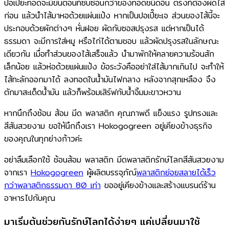
ปอเปี๊ยะทอดจะมีขั้นตอนที่ซับซ้อนกว่าของทอดชนิดอื่น ตรงที่ต้องผัดไส้
ก่อน แล้วนำไส้มาหอด้วยแผ่นแป้ง หากเป็นปอเปี๊ยะเจ ส่วนของไส้นี้จะ
ประกอบด้วยผักต่างๆ หั่นฝอย ผัดกับซอสปรุงรส แต่หากเป็นได้
ธรรมดา จะมีการใส่หมู หรือไก่ได้ตามชอบ แล้วผัดปรุงรสในลักษณะ
เดียวกัน เมื่อทำส่วนของไส้เสร็จแล้ว นำมาพักให้คลายความร้อนสัก
เล็กน้อย แล้วห่อด้วยแผ่นแป้ง ข้อระวังคืออย่าใส่ไส้มากเกินไป จะทำให้
ไส้ทะลักออกมาได้ ลงทอดในน้ำมันไฟกลาง หลังจากสุกเหลือง จึง
ตักมาสะเด็ดน้ำมัน แล้วก็พร้อมเสิร์ฟกับน้ำจิ้มมะขาวหวาน
หากนึกถึงช้อน ส้อม มีด พลาสติก คุณภาพดี แข็งแรง รูปทรงและ
สีสันสวยงาม ขอให้นึกถึงเรา Hokogogreen อยู่เคียงข้างธุรกิจ
ของคุณในทุกย่างก้าวค่ะ
อย่าลืมเลือกใช้ ช้อนส้อม พลาสติก มีดพลาสติกรักษ์โลกสีสันสวยงาม
จากเรา
Hokogogreen
ผู้ผลิตบรรจุภัณ์
พลาสติกย่อยสลายได้เร็ว
กว่าพลาสติกธรรมดา 80 เท่า
ขออยู่เคียงข้างและสร้างแบรนด์ร้าน
อาหารไปกับคุณ
มาเริ่มต้นช่วยกันรักษ์โลกได้ง่ายๆ​ แค่เปลี่ยนมาใช้