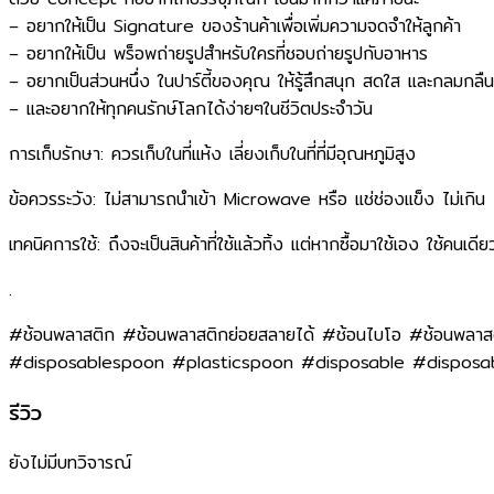
– อยากให้เป็น Signature ของร้านค้าเพื่อเพิ่มความจดจำให้ลูกค้า​
– อยากให้เป็น พร็อพถ่ายรูปสำหรับใครที่ชอบถ่ายรูปกับอาหาร​
– อยากเป็นส่วนหนึ่ง ในปาร์ตี้ของคุณ ให้รู้สึกสนุก สดใส และกลมกลืน​
– และอยากให้ทุกคนรักษ์โลกได้ง่ายๆในชีวิตประจำวัน
การเก็บรักษา: ควรเก็บในที่แห้ง เลี่ยงเก็บในที่ที่มีอุณหภูมิสูง
ข้อควรระวัง: ไม่สามารถนำเข้า Microwave หรือ แช่ช่องแข็ง ไม่เกิ
เทคนิคการใช้: ถึงจะเป็นสินค้าที่ใช้แล้วทิ้ง แต่หากซื้อมาใช้เอง ใช้คนเดี
.
#ช้อนพลาสติก #ช้อนพลาสติกย่อยสลายได้ #ช้อนไบโอ #ช้อนพลาส
#disposablespoon #plasticspoon #disposable #disposabl
รีวิว
ยังไม่มีบทวิจารณ์