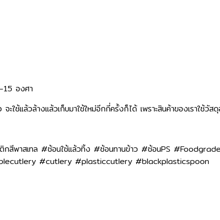
น -15 องศา
ยว จะใช้แล้วล้างแล้วเก็บมาใช้ใหม่อีกกี่ครั้งก็ได้ เพราะสินค้าของเราใช้วั
ติกสีพาสเทล #ช้อนใช้แล้วทิ้ง #ช้อนทานข้าว #ช้อนPS #Foodgra
ecutlery #cutlery #plasticcutlery #blackplasticspoon