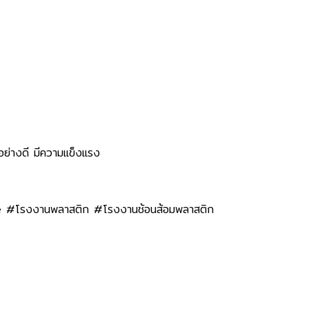
สดุอย่างดี มีความแข็งแรง
de #โรงงานพลาสติก #โรงงานช้อนส้อมพลาสติก