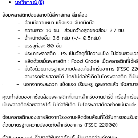
บทวิจารณ์ (0)
ส้อมพลาสติกย่อยสลายได้สีพาสเทล สีเหลือง
– ส้อมมีความหนา แข็งแรง จับถนัดมือ
– ความยาว: 16 ซม. ส่วนกว้างสุดของส้อม: 2.7 ซม.
– น้ำหนักต่อชิ้น: 3.6 กรัม (+/- 0.5กรัม)
– บรรจุห่อละ 80 ชิ้น
– ประเภทพลาสติก : PS เป็นวัสดุที่มีความแข็ง ไม่อ่อนยวบเวลาใช
– ผลิตด้วยเม็ดพลาสติก : Food Grade เม็ดพลาสติกที่ใช้ผลิต เป
– มั่นใจด้วยมาตรฐานความปลอดภัยสำหรับอาหาร (FSSC 2
– สามารถย่อยสลายได้ โดยไม่ก่อให้เกิดไมโครพลาสติก ที่เป็นม
· – นอกจากจะสะดวก แข็งแรง เรียบหรู ดูสะอาดแล้ว ยังสามารถท
คุณกำลังมองหาช้อนส้อมพลาสติกที่เหมาะสำหรับงานปาร์ตี้ หรือสำหรับลูกค
เป็นพลาสติกย่อยสลายได้ ​ไม่ก่อให้เกิด ไมโครพลาสติกอย่างแน่นอนค่ะ​
ช้อนพลาสติกของเราผลิตจากโรงงานผลิตช้อนส้อมที่ได้รับการยอมรับจ
ด้วยมาตรฐานความปลอดภัยสำหรับอาหาร (FSSC 22000)
ด้วย concept ที่อยากให้บรรจุภัณฑ์ เป็นมากกว่าแค่ภาชนะ​