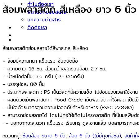
ทำไมต้องเรา
ส้อมพลาสติก สีเหลือง ยาว 6 นิ้ว 
พลาสติกย่อยสลาย
บทความข่าวสาร
ติดต่อเรา
ส้อมพลาสติกย่อยสลายได้สีพาสเทล สีเหลือง
– ส้อมมีความหนา แข็งแรง จับถนัดมือ
– ความยาว: 16 ซม. ส่วนกว้างสุดของส้อม: 2.7 ซม.
– น้ำหนักต่อชิ้น: 3.6 กรัม (+/- 0.5กรัม)
– บรรจุห่อละ 80 ชิ้น
– ประเภทพลาสติก : PS เป็นวัสดุที่มีความแข็ง ไม่อ่อนยวบเวลาใช้งาน 
– ผลิตด้วยเม็ดพลาสติก : Food Grade เม็ดพลาสติกที่ใช้ผลิต เป็นเม็
– มั่นใจด้วยมาตรฐานความปลอดภัยสำหรับอาหาร (FSSC 22000)
– สามารถย่อยสลายได้ โดยไม่ก่อให้เกิดไมโครพลาสติก ที่เป็นมลพิษต่
· – นอกจากจะสะดวก แข็งแรง เรียบหรู ดูสะอาดแล้ว ยังสามารถทนคว
หมวดหมู่:
ช้อนส้อม ขนาด 6 นิ้ว
,
ส้อม 6 นิ้ว (ไม่มีถุงห่อซิล)
,
สินค้าท