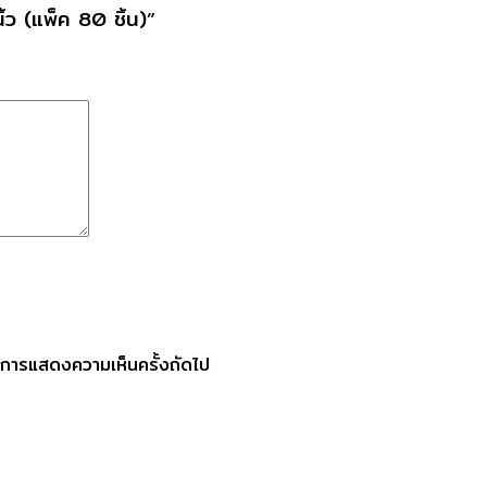
้ว (แพ็ค 80 ชิ้น)”
รับการแสดงความเห็นครั้งถัดไป