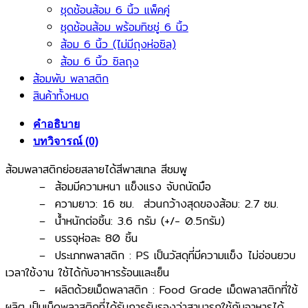
ชุดช้อนส้อม 6 นิ้ว แพ็คคู่
ชุดช้อนส้อม พร้อมทิชชู่ 6 นิ้ว
ส้อม 6 นิ้ว (ไม่มีถุงห่อซิล)
ส้อม 6 นิ้ว ซิลถุง
ส้อมพับ พลาสติก
สินค้าทั้งหมด
คำอธิบาย
บทวิจารณ์ (0)
ส้อมพลาสติกย่อยสลายได้สีพาสเทล สีชมพู
– ส้อมมีความหนา แข็งแรง จับถนัดมือ
– ความยาว: 16 ซม. ส่วนกว้างสุดของส้อม: 2.7 ซม.
– น้ำหนักต่อชิ้น: 3.6 กรัม (+/- 0.5กรัม)
– บรรจุห่อละ 80 ชิ้น
– ประเภทพลาสติก : PS เป็นวัสดุที่มีความแข็ง ไม่อ่อนยวบ
เวลาใช้งาน ใช้ได้กับอาหารร้อนและเย็น
– ผลิตด้วยเม็ดพลาสติก : Food Grade เม็ดพลาสติกที่ใช้
ผลิต เป็นเม็ดพลาสติกที่ได้รับการรับรองว่าสามารถใช้กับอาหารได้