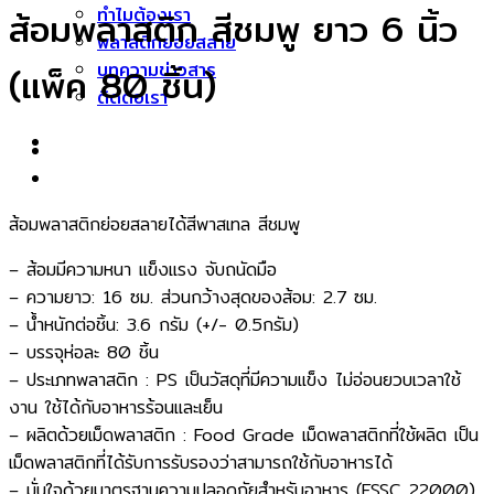
ทำไมต้องเรา
ส้อมพลาสติก สีชมพู ยาว 6 นิ้ว
พลาสติกย่อยสลาย
บทความข่าวสาร
(แพ็ค 80 ชิ้น)
ติดต่อเรา
ส้อมพลาสติกย่อยสลายได้สีพาสเทล สีชมพู
– ส้อมมีความหนา แข็งแรง จับถนัดมือ
– ความยาว: 16 ซม. ส่วนกว้างสุดของส้อม: 2.7 ซม.
– น้ำหนักต่อชิ้น: 3.6 กรัม (+/- 0.5กรัม)
– บรรจุห่อละ 80 ชิ้น
– ประเภทพลาสติก : PS เป็นวัสดุที่มีความแข็ง ไม่อ่อนยวบเวลาใช้
งาน ใช้ได้กับอาหารร้อนและเย็น
– ผลิตด้วยเม็ดพลาสติก : Food Grade เม็ดพลาสติกที่ใช้ผลิต เป็น
เม็ดพลาสติกที่ได้รับการรับรองว่าสามารถใช้กับอาหารได้
– มั่นใจด้วยมาตรฐานความปลอดภัยสำหรับอาหาร (FSSC 22000)