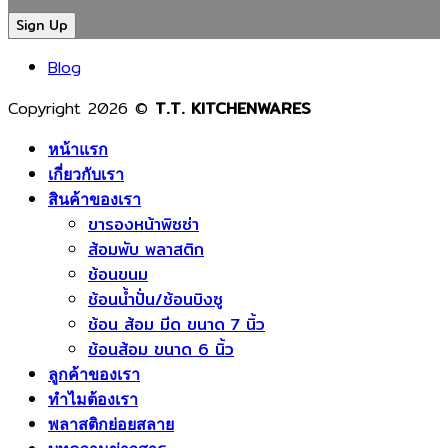
ของ
สินค้า
พลาสติก?
ช้อน
โรงงาน
คุณภาพ
เจาะ
ส้อม
ผลิต
และ
ลึก
พลาสติ
Blog
ช้อน
ปลอดภัย
เหตุผล
ตั้งแต่
ส้อม
ที่
เม็ด
Copyright 2026 ©
T.T. KITCHENWARES
พลาสติก
ช่วย
พลาสติ
ยุค
ลด
จนถึง
หน้าแรก
ใหม่
ต้นทุน
สินค้า
เกี่ยวกับเรา
เพิ่ม
เพิ่ม
พร้อม
สินค้าของเรา
ขารองหน้าพิซซ่า
คุณภาพ
มาตรฐาน
ใช้
ส้อมพับ พลาสติก
ลด
และ
งาน
ช้อนขนม
ของ
สร้าง
ช้อนน้ำปั่น/ช้อนบิงซู
เสีย
แบรนด์
ช้อน ส้อม มีด ขนาด 7 นิ้ว
และ
ให้
ช้อนส้อม ขนาด 6 นิ้ว
แข่งขัน
ธุรกิจ
ได้
อาหาร
ลูกค้าของเรา
ใน
ทำไมต้องเรา
ตลาด
พลาสติกย่อยสลาย