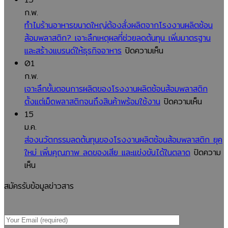
ช้อน
ก.พ.
ส้อม
ทำไมร้านอาหารขนาดใหญ่ต้องสั่งผลิตจากโรงงานผลิตช้อน
พลาสติก
ส้อมพลาสติก? เจาะลึกเหตุผลที่ช่วยลดต้นทุน เพิ่มมาตรฐาน
กับ
บน
และสร้างแบรนด์ให้ธุรกิจอาหาร
ปิดความเห็น
การ
ทำไม
01
รับรอง
ร้าน
ก.พ.
มาตรฐาน
อาหาร
เจาะลึกขั้นตอนการผลิตของโรงงานผลิตช้อนส้อมพลาสติก
ISO
ขนาด
บน
ตั้งแต่เม็ดพลาสติกจนถึงสินค้าพร้อมใช้งาน
ปิดความเห็น
สำคัญ
ใหญ่
เจาะ
15
อย่างไร?
ต้อง
ลึก
ม.ค.
คู่มือ
สั่ง
ขั้น
ส่องนวัตกรรมลดต้นทุนของโรงงานผลิตช้อนส้อมพลาสติก ยุค
สำหรับ
ผลิต
ตอน
ใหม่ เพิ่มคุณภาพ ลดของเสีย และแข่งขันได้ในตลาด
ปิดความ
บน
ผู้
จาก
การ
เห็น
ส่อง
ประกอบ
โรงงาน
ผลิต
สมัครรับข้อมูลข่าวสาร
นวัตกรรม
การ
ผลิต
ของ
ลด
ที่
ช้อน
โรงงาน
ต้นทุน
ต้องการ
ส้อม
ผลิต