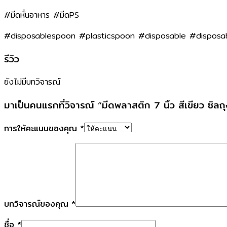
#มีดหั่นอาหาร #มีดPS
#disposablespoon #plasticspoon #disposable #disposabl
รีวิว
ยังไม่มีบทวิจารณ์
มาเป็นคนแรกที่วิจารณ์ “มีดพลาสติก 7 นิ้ว สีเขียว ซิลถุง
การให้คะแนนของคุณ
*
บทวิจารณ์ของคุณ
*
ชื่อ
*