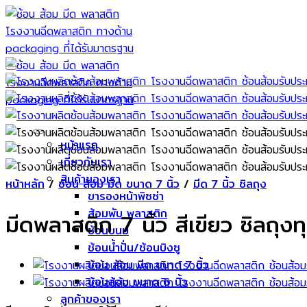
Skip
to
content
หน้าแรก
เกี่ยวกับเรา
สินค้าของเรา
หน้าหลัก
/
ช้อน ส้อม มีด ขนาด 7 นิ้ว
/
มีด 7 นิ้ว ซิลถุง
ขารองหน้าพิซซ่า
ส้อมพับ พลาสติก
มีดพลาสติก 7 นิ้ว สีเขียว ซิลถุงทุ
ช้อนขนม
ช้อนน้ำปั่น/ช้อนบิงซู
ช้อน ส้อม มีด ขนาด 7 นิ้ว
ช้อนส้อม ขนาด 6 นิ้ว
ลูกค้าของเรา