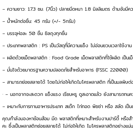
– ความยาว: 17.3 ซม. (7นิ้ว) ปลายมีดหนา 1.8 มิลลิเมตร ด้ามจับมีค
– น้ำหนักต่อชิ้น: 45 กรัม (+/- 5กรัม)
– บรรจุห่อละ 50 ชิ้น ซิลถุงทุกชิ้น
– ประเภทพลาสติก : PS เป็นวัสดุที่มีความแข็ง ไม่อ่อนยวบเวลาใช้งาน 
– ผลิตด้วยเม็ดพลาสติก : Food Grade เม็ดพลาสติกที่ใช้ผลิต เป็นเม็
– มั่นใจด้วยมาตรฐานความปลอดภัยสำหรับอาหาร (FSSC 22000)
– สามารถย่อยสลายได้ โดยไม่ก่อให้เกิดไมโครพลาสติก ที่เป็นมลพิษต่
· – นอกจากจะสะดวก แข็งแรง เรียบหรู ดูสะอาดแล้ว ยังสามารถทนคว
– เหมาะกับการทานอาหารประเภท สเต๊ก ไก่ทอด พิซซ่า หรือ สลัด เป็น
คุณกำลังมองหาช้อนส้อม มีด พลาสติกที่เหมาะสำหรับงานปาร์ตี้ หรือสำหรั
คะ​ ซึ่งเป็นพลาสติกย่อยสลายได้ ​ไม่ก่อให้เกิด ไมโครพลาสติกอย่างแน่น