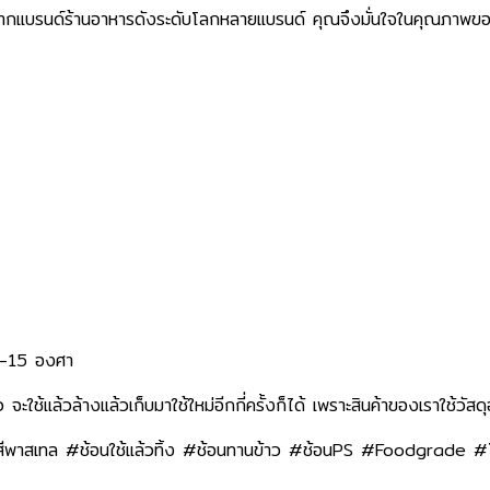
ากแบรนด์ร้านอาหารดังระดับโลกหลายแบรนด์ คุณจึงมั่นใจในคุณภาพของ
น -15 องศา
ยว จะใช้แล้วล้างแล้วเก็บมาใช้ใหม่อีกกี่ครั้งก็ได้ เพราะสินค้าของเราใช้วั
สีพาสเทล #ช้อนใช้แล้วทิ้ง #ช้อนทานข้าว #ช้อนPS #Foodgrade 