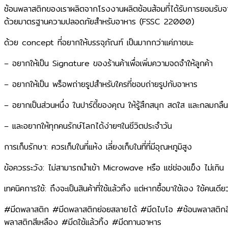
ช้อนพลาสติกของเราผลิตจากโรงงานผลิตช้อนส้อมที่ได้รับการยอมรับจ
ด้วยมาตรฐานความปลอดภัยสำหรับอาหาร (FSSC 22000)
ด้วย concept ที่อยากให้บรรจุภัณฑ์ เป็นมากกว่าแค่ภาชนะ​
– อยากให้เป็น Signature ของร้านค้าเพื่อเพิ่มความจดจำให้ลูกค้า​
– อยากให้เป็น พร็อพถ่ายรูปสำหรับใครที่ชอบถ่ายรูปกับอาหาร​
– อยากเป็นส่วนหนึ่ง ในปาร์ตี้ของคุณ ให้รู้สึกสนุก สดใส และกลมกลืน​
– และอยากให้ทุกคนรักษ์โลกได้ง่ายๆในชีวิตประจำวัน
การเก็บรักษา: ควรเก็บในที่แห้ง เลี่ยงเก็บในที่ที่มีอุณหภูมิสูง
ข้อควรระวัง: ไม่สามารถนำเข้า Microwave หรือ แช่ช่องแข็ง ไม่เกิ
เทคนิคการใช้: ถึงจะเป็นสินค้าที่ใช้แล้วทิ้ง แต่หากซื้อมาใช้เอง ใช้คนเดี
#มีดพลาสติก #มีดพลาสติกย่อยสลายได้ #มีดไบโอ #ช้อนพลาสติก
พลาสติกสีเหลือง #มีดใช้แล้วทิ้ง #มีดทานอาหาร