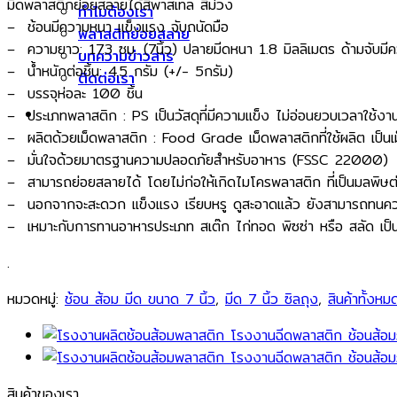
มีดพลาสติกย่อยสลายได้สีพาสเทล สีม่วง
ทำไมต้องเรา
– ช้อนมีความหนา แข็งแรง จับถนัดมือ
พลาสติกย่อยสลาย
– ความยาว: 17.3 ซม. (7นิ้ว) ปลายมีดหนา 1.8 มิลลิเมตร ด้ามจับมี
บทความข่าวสาร
– น้ำหนักต่อชิ้น: 4.5 กรัม (+/- 5กรัม)
ติดต่อเรา
– บรรจุห่อละ 100 ชิ้น
– ประเภทพลาสติก : PS เป็นวัสดุที่มีความแข็ง ไม่อ่อนยวบเวลาใช้งาน
– ผลิตด้วยเม็ดพลาสติก : Food Grade เม็ดพลาสติกที่ใช้ผลิต เป็นเม
– มั่นใจด้วยมาตรฐานความปลอดภัยสำหรับอาหาร (FSSC 22000)
– สามารถย่อยสลายได้ โดยไม่ก่อให้เกิดไมโครพลาสติก ที่เป็นมลพิษต่
– นอกจากจะสะดวก แข็งแรง เรียบหรู ดูสะอาดแล้ว ยังสามารถทนควา
– เหมาะกับการทานอาหารประเภท สเต๊ก ไก่ทอด พิซซ่า หรือ สลัด เป็
.
หมวดหมู่:
ช้อน ส้อม มีด ขนาด 7 นิ้ว
,
มีด 7 นิ้ว ซิลถุง
,
สินค้าทั้งหม
สินค้าของเรา