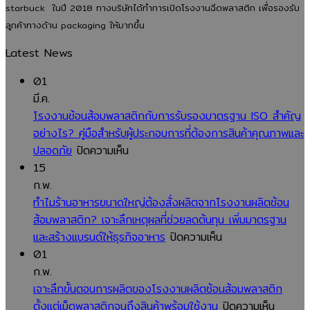
starbuck ในปี 2018 ทางบริษัทได้ทำการเปิดโรงงานฉีดพลาสติก เพื่อรองรับ
ลูกค้าทางด้าน packaging ให้มากขึ้น
Latest News
01
มี.ค.
โรงงานช้อนส้อมพลาสติกกับการรับรองมาตรฐาน ISO สำคัญ
อย่างไร? คู่มือสำหรับผู้ประกอบการที่ต้องการสินค้าคุณภาพและ
บน
ปลอดภัย
ปิดความเห็น
โรงงาน
15
ช้อน
ก.พ.
ส้อม
ทำไมร้านอาหารขนาดใหญ่ต้องสั่งผลิตจากโรงงานผลิตช้อน
พลาสติก
ส้อมพลาสติก? เจาะลึกเหตุผลที่ช่วยลดต้นทุน เพิ่มมาตรฐาน
กับ
บน
และสร้างแบรนด์ให้ธุรกิจอาหาร
ปิดความเห็น
การ
ทำไม
01
รับรอง
ร้าน
ก.พ.
มาตรฐาน
อาหาร
เจาะลึกขั้นตอนการผลิตของโรงงานผลิตช้อนส้อมพลาสติก
ISO
ขนาด
บน
ตั้งแต่เม็ดพลาสติกจนถึงสินค้าพร้อมใช้งาน
ปิดความเห็น