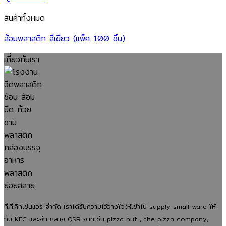
สินค้าทั้งหมด
ส้อมพลาสติก สีเขียว (แพ็ค 100 ชิ้น)
เกี่ยวกับเรา
ที.ที.คิทเช่นแวร์ จำกัด เราได้รับความไว้วางใจให้เข้าไป supply small ware ให้
กับ KFC และอีก หลาย QSR อาทิเช่น pizza hut , the pizza company,