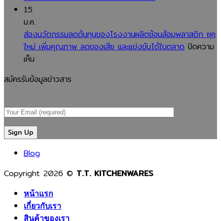
สำคัญ
ใหญ่
เจาะ
15
อย่างไร?
ต้อง
ลึก
ม.ค.
คู่มือ
สั่ง
ขั้น
ส่องนวัตกรรมลดต้นทุนของโรงงานผลิตช้อนส้อมพลาสติก ยุค
สำหรับ
ผลิต
ตอน
ใหม่ เพิ่มคุณภาพ ลดของเสีย และแข่งขันได้ในตลาด
ปิดความ
บน
ผู้
จาก
การ
เห็น
ส่อง
ประกอบ
โรงงาน
ผลิต
สมัครรับข้อมูลข่าวสาร
นวัตกรรม
การ
ผลิต
ของ
ลด
ที่
ช้อน
โรงงาน
ต้นทุน
ต้องการ
ส้อม
ผลิต
ของ
สินค้า
พลาสติก?
ช้อน
โรงงาน
คุณภาพ
เจาะ
ส้อม
ผลิต
และ
ลึก
พลาสติ
Blog
ช้อน
ปลอดภัย
เหตุผล
ตั้งแต่
ส้อม
ที่
เม็ด
Copyright 2026 ©
T.T. KITCHENWARES
พลาสติก
ช่วย
พลาสติ
ยุค
ลด
จนถึง
หน้าแรก
ใหม่
ต้นทุน
สินค้า
เกี่ยวกับเรา
เพิ่ม
เพิ่ม
พร้อม
สินค้าของเรา