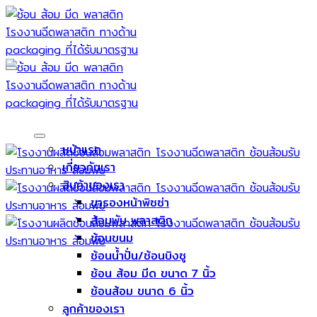
Skip
to
content
หน้าแรก
เกี่ยวกับเรา
สินค้าของเรา
ขารองหน้าพิซซ่า
ส้อมพับ พลาสติก
ช้อนขนม
ช้อนน้ำปั่น/ช้อนบิงซู
ช้อน ส้อม มีด ขนาด 7 นิ้ว
ช้อนส้อม ขนาด 6 นิ้ว
ลูกค้าของเรา