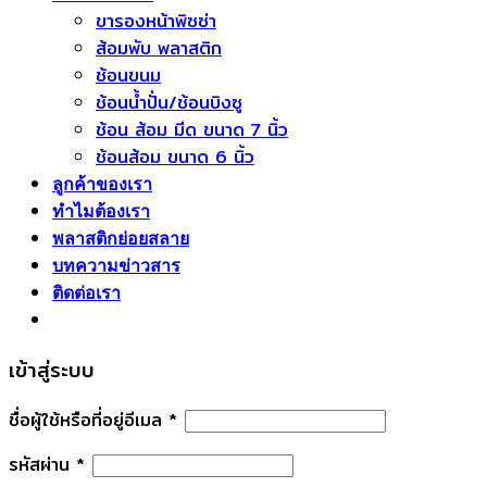
ขารองหน้าพิซซ่า
คุณภาพ
มาตรฐาน
ใช้
ส้อมพับ พลาสติก
ลด
และ
งาน
ช้อนขนม
ของ
สร้าง
ช้อนน้ำปั่น/ช้อนบิงซู
เสีย
แบรนด์
ช้อน ส้อม มีด ขนาด 7 นิ้ว
และ
ให้
ช้อนส้อม ขนาด 6 นิ้ว
แข่งขัน
ธุรกิจ
ได้
อาหาร
ลูกค้าของเรา
ใน
ทำไมต้องเรา
ตลาด
พลาสติกย่อยสลาย
บทความข่าวสาร
ติดต่อเรา
เข้าสู่ระบบ
ชื่อผู้ใช้หรือที่อยู่อีเมล
*
รหัสผ่าน
*