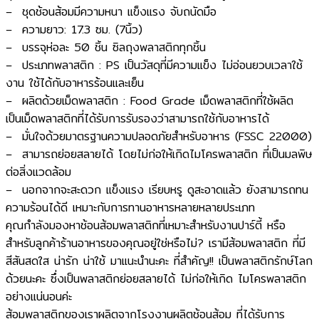
– ชุดช้อนส้อมมีความหนา แข็งแรง จับถนัดมือ
– ความยาว: 17.3 ซม. (7นิ้ว)
– บรรจุห่อละ 50 ชิ้น ซิลถุงพลาสติกทุกชิ้น
– ประเภทพลาสติก : PS เป็นวัสดุที่มีความแข็ง ไม่อ่อนยวบเวลาใช้
งาน ใช้ได้กับอาหารร้อนและเย็น
– ผลิตด้วยเม็ดพลาสติก : Food Grade เม็ดพลาสติกที่ใช้ผลิต
เป็นเม็ดพลาสติกที่ได้รับการรับรองว่าสามารถใช้กับอาหารได้
– มั่นใจด้วยมาตรฐานความปลอดภัยสำหรับอาหาร (FSSC 22000)
– สามารถย่อยสลายได้ โดยไม่ก่อให้เกิดไมโครพลาสติก ที่เป็นมลพิษ
ต่อสิ่งแวดล้อม
– นอกจากจะสะดวก แข็งแรง เรียบหรู ดูสะอาดแล้ว ยังสามารถทน
ความร้อนได้ดี เหมาะกับการทานอาหารหลายหลายประเภท
คุณกำลังมองหาช้อนส้อมพลาสติกที่เหมาะสำหรับงานปาร์ตี้ หรือ
สำหรับลูกค้าร้านอาหารของคุณอยู่ใช่หรือไม่? เรามีส้อมพลาสติก ที่มี
สีสันสดใส น่ารัก น่าใช้ มาแนะนำนะคะ ที่สำคัญ!! เป็นพลาสติกรักษ์โลก
ด้วยนะคะ ซึ่งเป็นพลาสติกย่อยสลายได้ ไม่ก่อให้เกิด ไมโครพลาสติก
อย่างแน่นอนค่ะ
ส้อมพลาสติกของเราผลิตจากโรงงานผลิตช้อนส้อม ที่ได้รับการ