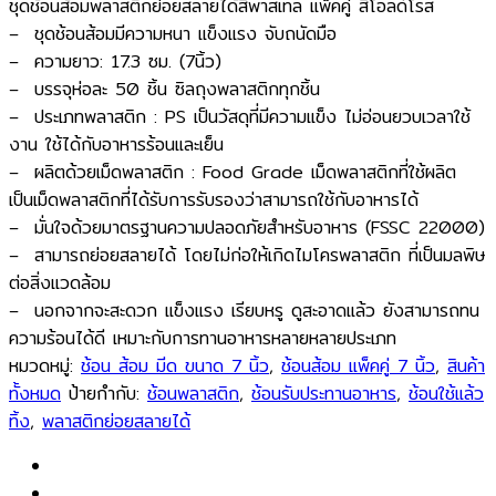
ชุดช้อนส้อมพลาสติกย่อยสลายได้สีพาสเทล แพ็คคู่ สีโอลด์โรส
– ชุดช้อนส้อมมีความหนา แข็งแรง จับถนัดมือ
– ความยาว: 17.3 ซม. (7นิ้ว)
– บรรจุห่อละ 50 ชิ้น ซิลถุงพลาสติกทุกชิ้น
– ประเภทพลาสติก : PS เป็นวัสดุที่มีความแข็ง ไม่อ่อนยวบเวลาใช้
งาน ใช้ได้กับอาหารร้อนและเย็น
– ผลิตด้วยเม็ดพลาสติก : Food Grade เม็ดพลาสติกที่ใช้ผลิต
เป็นเม็ดพลาสติกที่ได้รับการรับรองว่าสามารถใช้กับอาหารได้
– มั่นใจด้วยมาตรฐานความปลอดภัยสำหรับอาหาร (FSSC 22000)
– สามารถย่อยสลายได้ โดยไม่ก่อให้เกิดไมโครพลาสติก ที่เป็นมลพิษ
ต่อสิ่งแวดล้อม
– นอกจากจะสะดวก แข็งแรง เรียบหรู ดูสะอาดแล้ว ยังสามารถทน
ความร้อนได้ดี เหมาะกับการทานอาหารหลายหลายประเภท
หมวดหมู่:
ช้อน ส้อม มีด ขนาด 7 นิ้ว
,
ช้อนส้อม แพ็คคู่ 7 นิ้ว
,
สินค้า
ทั้งหมด
ป้ายกำกับ:
ช้อนพลาสติก
,
ช้อนรับประทานอาหาร
,
ช้อนใช้แล้ว
ทิ้ง
,
พลาสติกย่อยสลายได้