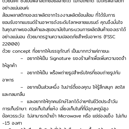
ด้วยนะคะ ซึ่งเป็นพลาสติกย่อยสลายได้ ไม่ก่อให้เกิด ไมโครพลาสติก
อย่างแน่นอนค่ะ
ส้อมพลาสติกของเราผลิตจากโรงงานผลิตช้อนส้อม ที่ได้รับการ
ยอมรับจากแบรนด์ร้านอาหารดังระดับโลกหลายแบรนด์ คุณจึงมั่นใจ
ในคุณภาพของสินค้าและสุขอนามัยในกระบวนการผลิตสินค้าของเราได้
อย่างแน่นอน ด้วยมาตรฐานความปลอดภัยสำหรับอาหาร (FSSC
22000)
ด้วย concept ที่อยากให้บรรจุภัณฑ์ เป็นมากกว่าแค่ภาชนะ
– อยากให้เป็น Signature ของร้านค้าเพื่อเพิ่มความจดจำ
ให้ลูกค้า
– อยากให้เป็น พร็อพถ่ายรูปสำหรับใครที่ชอบถ่ายรูปกับ
อาหาร
– อยากเป็นส่วนหนึ่ง ในปาร์ตี้ของคุณ ให้รู้สึกสนุก สดใส
และกลมกลืน
– และอยากให้ทุกคนรักษ์โลกได้ง่ายๆในชีวิตประจำวัน
การเก็บรักษา: ควรเก็บในที่แห้ง เลี่ยงเก็บในที่ที่มีอุณหภูมิสูง
ข้อควรระวัง: ไม่สามารถนำเข้า Microwave หรือ แช่ช่องแข็ง ไม่เกิน
-15 องศา