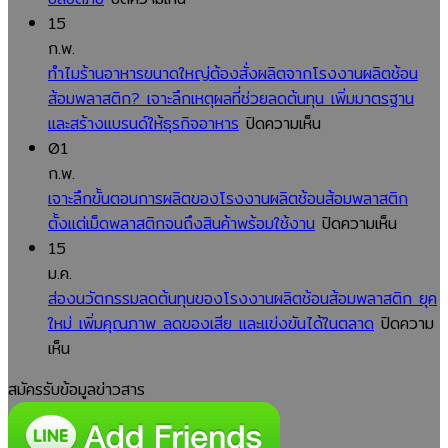
โรงงาน
15
ช้อน
ก.พ.
ส้อม
ทำไมร้านอาหารขนาดใหญ่ต้องสั่งผลิตจากโรงงานผลิตช้อน
พลาสติก
ส้อมพลาสติก? เจาะลึกเหตุผลที่ช่วยลดต้นทุน เพิ่มมาตรฐาน
กับ
บน
และสร้างแบรนด์ให้ธุรกิจอาหาร
ปิดความเห็น
การ
ทำไม
01
รับรอง
ร้าน
ก.พ.
มาตรฐาน
อาหาร
เจาะลึกขั้นตอนการผลิตของโรงงานผลิตช้อนส้อมพลาสติก
ISO
ขนาด
บน
ตั้งแต่เม็ดพลาสติกจนถึงสินค้าพร้อมใช้งาน
ปิดความเห็น
สำคัญ
ใหญ่
เจาะ
15
อย่างไร?
ต้อง
ลึก
ม.ค.
คู่มือ
สั่ง
ขั้น
ส่องนวัตกรรมลดต้นทุนของโรงงานผลิตช้อนส้อมพลาสติก ยุค
สำหรับ
ผลิต
ตอน
ใหม่ เพิ่มคุณภาพ ลดของเสีย และแข่งขันได้ในตลาด
ปิดความ
บน
ผู้
จาก
การ
เห็น
ส่อง
ประกอบ
โรงงาน
ผลิต
สมัครรับข้อมูลข่าวสาร
นวัตกรรม
การ
ผลิต
ของ
ลด
ที่
ช้อน
โรงงาน
ต้นทุน
ต้องการ
ส้อม
ผลิต