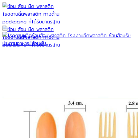
Skip
to
content
หน้าแรก
เกี่ยวกับเรา
สินค้าของเรา
ขารองหน้าพิซซ่า
ส้อมพับ พลาสติก
ช้อนขนม
ช้อนน้ำปั่น/ช้อนบิงซู
ช้อน ส้อม มีด ขนาด 7 นิ้ว
ช้อนส้อม ขนาด 6 นิ้ว
ลูกค้าของเรา