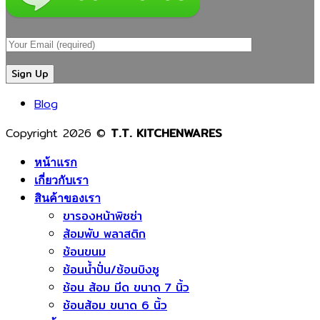
ของ
สินค้า
พลาสติก?
ช้อน
โรงงาน
คุณภาพ
เจาะ
ส้อม
ผลิต
และ
ลึก
พลาสติ
ช้อน
ปลอดภัย
เหตุผล
ตั้งแต่
ส้อม
ที่
เม็ด
Blog
พลาสติก
ช่วย
พลาสติ
ยุค
ลด
จนถึง
Copyright 2026 ©
T.T. KITCHENWARES
ใหม่
ต้นทุน
สินค้า
เพิ่ม
เพิ่ม
พร้อม
หน้าแรก
คุณภาพ
มาตรฐาน
ใช้
เกี่ยวกับเรา
ลด
และ
งาน
สินค้าของเรา
ของ
สร้าง
ขารองหน้าพิซซ่า
เสีย
แบรนด์
ส้อมพับ พลาสติก
และ
ให้
ช้อนขนม
แข่งขัน
ธุรกิจ
ช้อนน้ำปั่น/ช้อนบิงซู
ได้
อาหาร
ช้อน ส้อม มีด ขนาด 7 นิ้ว
ใน
ช้อนส้อม ขนาด 6 นิ้ว