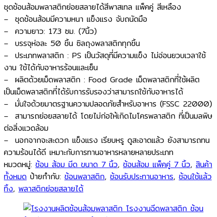
ชุดช้อนส้อมพลาสติกย่อยสลายได้สีพาสเทล แพ็คคู่ สีเหลือง
– ชุดช้อนส้อมมีความหนา แข็งแรง จับถนัดมือ
– ความยาว: 17.3 ซม. (7นิ้ว)
– บรรจุห่อละ 50 ชิ้น ซิลถุงพลาสติกทุกชิ้น
– ประเภทพลาสติก : PS เป็นวัสดุที่มีความแข็ง ไม่อ่อนยวบเวลาใช้
งาน ใช้ได้กับอาหารร้อนและเย็น
– ผลิตด้วยเม็ดพลาสติก : Food Grade เม็ดพลาสติกที่ใช้ผลิต
เป็นเม็ดพลาสติกที่ได้รับการรับรองว่าสามารถใช้กับอาหารได้
– มั่นใจด้วยมาตรฐานความปลอดภัยสำหรับอาหาร (FSSC 22000)
– สามารถย่อยสลายได้ โดยไม่ก่อให้เกิดไมโครพลาสติก ที่เป็นมลพิษ
ต่อสิ่งแวดล้อม
– นอกจากจะสะดวก แข็งแรง เรียบหรู ดูสะอาดแล้ว ยังสามารถทน
ความร้อนได้ดี เหมาะกับการทานอาหารหลายหลายประเภท
หมวดหมู่:
ช้อน ส้อม มีด ขนาด 7 นิ้ว
,
ช้อนส้อม แพ็คคู่ 7 นิ้ว
,
สินค้า
ทั้งหมด
ป้ายกำกับ:
ช้อนพลาสติก
,
ช้อนรับประทานอาหาร
,
ช้อนใช้แล้ว
ทิ้ง
,
พลาสติกย่อยสลายได้