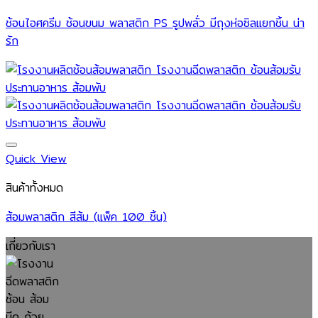
ช้อนไอศครีม ช้อนขนม พลาสติก PS รูปพลั่ว มีถุงห่อซิลแยกชิ้น น่า
รัก
Quick View
สินค้าทั้งหมด
ส้อมพลาสติก สีส้ม (แพ็ค 100 ชิ้น)
เกี่ยวกับเรา