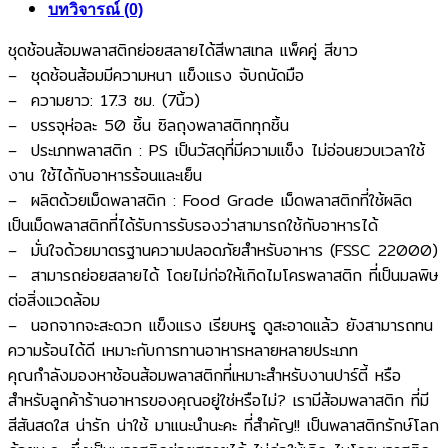
บทวิจารณ์ (0)
ชุดช้อนส้อมพลาสติกย่อยสลายได้สีพาสเทล แพ็คคู่ สีขาว
– ชุดช้อนส้อมมีความหนา แข็งแรง จับถนัดมือ
– ความยาว: 17.3 ซม. (7นิ้ว)
– บรรจุห่อละ 50 ชิ้น ซิลถุงพลาสติกทุกชิ้น
– ประเภทพลาสติก : PS เป็นวัสดุที่มีความแข็ง ไม่อ่อนยวบเวลาใช้
งาน ใช้ได้กับอาหารร้อนและเย็น
– ผลิตด้วยเม็ดพลาสติก : Food Grade เม็ดพลาสติกที่ใช้ผลิต
เป็นเม็ดพลาสติกที่ได้รับการรับรองว่าสามารถใช้กับอาหารได้
– มั่นใจด้วยมาตรฐานความปลอดภัยสำหรับอาหาร (FSSC 22000)
– สามารถย่อยสลายได้ โดยไม่ก่อให้เกิดไมโครพลาสติก ที่เป็นมลพิษ
ต่อสิ่งแวดล้อม
– นอกจากจะสะดวก แข็งแรง เรียบหรู ดูสะอาดแล้ว ยังสามารถทน
ความร้อนได้ดี เหมาะกับการทานอาหารหลายหลายประเภท
คุณกำลังมองหาช้อนส้อมพลาสติกที่เหมาะสำหรับงานปาร์ตี้ หรือ
สำหรับลูกค้าร้านอาหารของคุณอยู่ใช่หรือไม่? เรามีส้อมพลาสติก ที่มี
สีสันสดใส น่ารัก น่าใช้ มาแนะนำนะคะ ที่สำคัญ!! เป็นพลาสติกรักษ์โลก