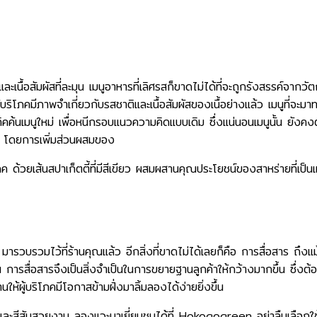
ะเนื้อสัมผัสที่ละมุน เมนูอาหารที่เลิศรสก็ขาดไม่ได้ที่จะถูกรังสรรค์จากวั
ผู้บริโภคมีภาพจำเกี่ยวกับรสชาติและเนื้อสัมผัสของเนื้อย่างแล้ว เมนูที่
คค้นเมนูใหม่ เพื่อหนีกรอบแนวความคิดแบบเดิม ซึ่งแน่นอนเมนูนั้น ยังคงต้อ
เดิม โดยการเพิ่มส่วนผสมของ
โภค ด้วยเส้นสปาเก็ตตี้ที่มีสีเขียว ผสมผสานคุณประโยชน์ของสาหร่ายที่เป็น
วบรวมไว้ที่ร้านคุณแล้ว อีกสิ่งที่ขาดไม่ได้เลยก็คือ การสื่อสาร ถึงแม้
ังนั้น การสื่อสารจึงเป็นสิ่งจำเป็นในการขยายฐานลูกค้าให้กว้างมากขึ้น ซ
ห้ผู้บริโภคมีโอกาสข้ามฝั่งมาลิ้มลองได้ง่ายยิ่งขึ้น
สีสันสวยงาม ลองแวะมาเยี่ยมชมได้ที่ Hokogogreen อย่าลืมเลือกใช