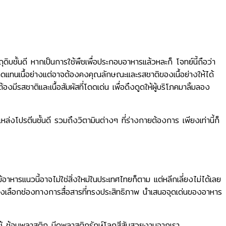
ตถุดิบชั้นดี หากเป็นการใช้พืชเพื่อประกอบอาหารแล้วหละก็ โจทย์นี้ถือว่า
จะมาทดแทนเนื้อย่างแต่อาจต้องคงคุณลักษณะและรสชาติของเนื้อย่างให้ได้
งมีรสชาติและเนื้อสัมผัสที่โดดเด่น เพื่อดึงดูดให้ผู้บริโภคมาลิ้มลอง
แหล่งโปรตีนชั้นดี รวมถึงวิตามินต่างๆ ที่ร่างกายต้องการ เพียงเท่านี้ก็
อาหารแนวนี้อาจไม่ใช่สิ่งใหม่ในประเทศไทยก็ตาม แต่หลีกเลี่ยงไม่ได้เลย
ึ่งต้องเลือกช่องทางการสื่อสารที่ทรงประสิทธิภาพ นำเสนอจุดเด่นของอาหาร
้ ช้อนพลาสติก มีดพลาสติกรักษ์โลกสีสันสวยงามจากเรา