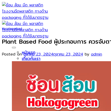
Skip
to
content
Uncategorized
Plant Based Food ผู้ประกอบการ ควรจับ
หน้าแรก
Posted on
ตุลาคม 23, 2024
ตุลาคม 23, 2024
by
admin
เกี่ยวกับเรา
สินค้าของเรา
ขารองหน้าพิซซ่า
ส้อมพับ พลาสติก
ช้อนขนม
ช้อนน้ำปั่น/ช้อนบิงซู
ช้อน ส้อม มีด ขนาด 7 นิ้ว
ช้อนส้อม ขนาด 6 นิ้ว
ลูกค้าของเรา