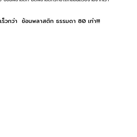
เร็วกว่า ​ ช้อนพลาสติก ธรรมดา 80 เท่า!!!​