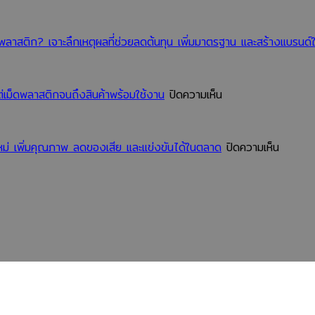
ควร
ตลาด
มอง
าสติก? เจาะลึกเหตุผลที่ช่วยลดต้นทุน เพิ่มมาตรฐาน และสร้างแบรนด์ใ
ข้าม
บน
่เม็ดพลาสติกจนถึงสินค้าพร้อมใช้งาน
ปิดความเห็น
เจาะ
ลึก
ขั้น
บน
ม่ เพิ่มคุณภาพ ลดของเสีย และแข่งขันได้ในตลาด
ปิดความเห็น
ตอน
ส่อง
การ
นวัตกร
ผลิต
ลด
ของ
ต้นทุน
โรงงาน
ของ
ผลิต
โรงงาน
ช้อน
ผลิต
ส้อม
ช้อน
พลาสติก
ส้อม