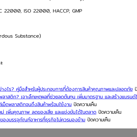
 FSSC 22000, ISO 22000, HACCP, GMP​
ardous Substance)​
คะ
ไร? คู่มือสำหรับผู้ประกอบการที่ต้องการสินค้าคุณภาพและปลอดภัย
ป
าสติก? เจาะลึกเหตุผลที่ช่วยลดต้นทุน เพิ่มมาตรฐาน และสร้างแบรนด์ใ
บน
่เม็ดพลาสติกจนถึงสินค้าพร้อมใช้งาน
ปิดความเห็น
เจาะ
บน
ม่ เพิ่มคุณภาพ ลดของเสีย และแข่งขันได้ในตลาด
ปิดความเห็น
ลึก
บน
ส่อง
ของบรรจุภัณฑ์อาหารที่ธุรกิจไม่ควรมองข้าม
ปิดความเห็น
ขั้น
เท
นวัตกร
ตอน
รนด์
ลด