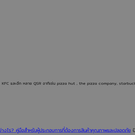
การ
ช้อน
ต้นทุน
ผลิต
ส้อม
ของ
ของ
พลาสติก
โรงงาน
โรงงาน
ย่อย
ผลิต
ผลิต
สลาย
ช้อน
ช้อน
ได้
ส้อม
ส้อม
จาก
พลาสติ
พลาสติก
โรงงาน
ยุค
ตั้งแต่
ยุค
ใหม่
เม็ด
ใหม่:
เพิ่ม
พลาสติก
อนาคต
คุณภา
ให้ กับ KFC และอีก หลาย QSR อาทิเช่น pizza hut , the pizza company, starbu
จนถึง
ของ
ลด
สินค้า
บรรจุ
ของ
พร้อม
ภัณฑ์
เสีย
ใช้
อาหาร
และ
งาน
ที่
แข่งขัน
ธุรกิจ
ได้
ไร? คู่มือสำหรับผู้ประกอบการที่ต้องการสินค้าคุณภาพและปลอดภัย
ป
ไม่
ใน