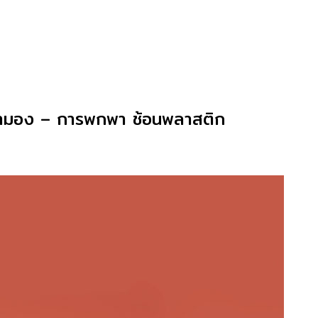
ตามอง – การพกพา ช้อนพลาสติก