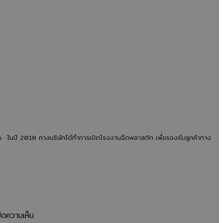
รับรอง
ต้อง
มาตรฐาน
สั่ง
ISO
ผลิต
สำคัญ
จาก
อย่างไร?
โรงงาน
คู่มือ
ผลิต
ก
สำหรับ
ช้อน
ผู้
ส้อม
ประกอบ
พลาสติก?
การ
เจาะ
พ
ที่
ลึก
ck ในปี 2018 ทางบริษัทได้ทำการเปิดโรงงานฉีดพลาสติก เพื่อรองรับลูกค้าทาง
ต้องการ
เหตุผล
สินค้า
ที่
คุณภาพ
ช่วย
และ
ลด
ปลอดภัย
ต้นทุน
เพิ่ม
บน
ิดความเห็น
มาตรฐาน