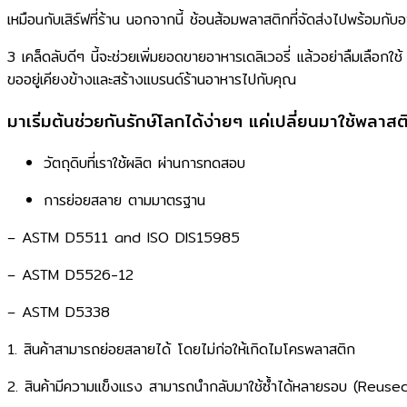
เหมือนกับเสิร์ฟที่ร้าน นอกจากนี้ ช้อนส้อมพลาสติกที่จัดส่งไปพร้อมกับอา
3 เคล็ดลับดีๆ นี้จะช่วยเพิ่มยอดขายอาหารเดลิเวอรี่ แล้วอย่าลืมเลือ
ขออยู่เคียงข้างและสร้างแบรนด์ร้านอาหารไปกับคุณ
มาเริ่มต้นช่วยกันรักษ์โลกได้ง่ายๆ​ แค่เปลี่ยนมาใช้พลา
วัตถุดิบที่เราใช้ผลิต ผ่านการทดสอบ​
การย่อยสลาย ตามมาตรฐาน​
– ASTM D5511 and ISO DIS15985​
– ASTM D5526-12​
– ASTM D5338​
​1. สินค้าสามารถย่อยสลายได้​ โดยไม่ก่อให้เกิดไมโครพลาสติก​
​2. สินค้ามีความเเข็งแรง ​สามารถนำกลับมาใช้ซ้ำได้หลายรอบ (Reused