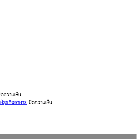
บน
ิดความเห็น
โรงงาน
บน
ห้ธุรกิจอาหาร
ปิดความเห็น
ช้อน
ทำไม
ส้อม
ร้าน
พลาสติก
อาหาร
รม
กับ
ขนาด