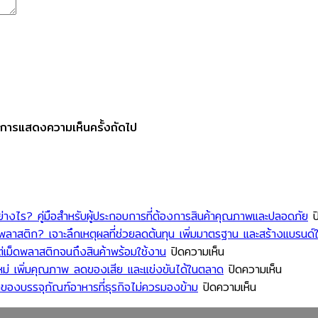
รับการแสดงความเห็นครั้งถัดไป
ไร? คู่มือสำหรับผู้ประกอบการที่ต้องการสินค้าคุณภาพและปลอดภัย
ป
าสติก? เจาะลึกเหตุผลที่ช่วยลดต้นทุน เพิ่มมาตรฐาน และสร้างแบรนด์ใ
บน
่เม็ดพลาสติกจนถึงสินค้าพร้อมใช้งาน
ปิดความเห็น
เจาะ
บน
ม่ เพิ่มคุณภาพ ลดของเสีย และแข่งขันได้ในตลาด
ปิดความเห็น
ลึก
บน
ส่อง
ของบรรจุภัณฑ์อาหารที่ธุรกิจไม่ควรมองข้าม
ปิดความเห็น
ขั้น
เท
นวัตกร