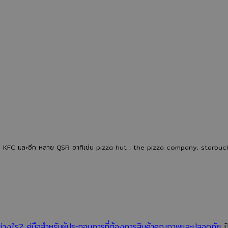
ตอน
รนด์
ลด
การ
ช้อน
ต้นทุน
ผลิต
ส้อม
ของ
ของ
พลาสติก
โรงงาน
โรงงาน
ย่อย
ผลิต
ผลิต
สลาย
ช้อน
ช้อน
ได้
ส้อม
ส้อม
จาก
พลาสติ
พลาสติก
โรงงาน
ยุค
ตั้งแต่
ยุค
ใหม่
เม็ด
ใหม่:
เพิ่ม
พลาสติก
อนาคต
คุณภา
ให้ กับ KFC และอีก หลาย QSR อาทิเช่น pizza hut , the pizza company, starbu
จนถึง
ของ
ลด
สินค้า
บรรจุ
ของ
พร้อม
ภัณฑ์
เสีย
ใช้
อาหาร
และ
งาน
ที่
แข่งขัน
ธุรกิจ
ได้
ไร? คู่มือสำหรับผู้ประกอบการที่ต้องการสินค้าคุณภาพและปลอดภัย
ป