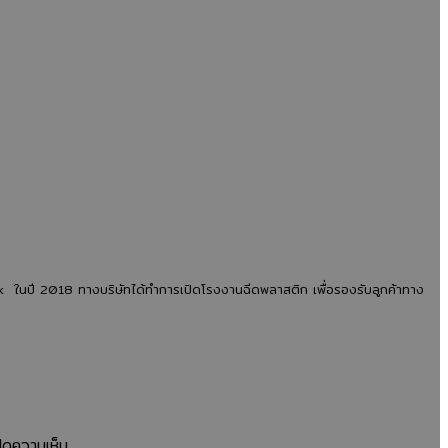
การ
ใหญ่
รับรอง
ต้อง
มาตรฐาน
สั่ง
ISO
ผลิต
สำคัญ
จาก
อย่างไร?
โรงงาน
คู่มือ
ผลิต
ก
สำหรับ
ช้อน
ผู้
ส้อม
ประกอบ
พลาสติก?
การ
เจาะ
พ
ที่
ลึก
ck ในปี 2018 ทางบริษัทได้ทำการเปิดโรงงานฉีดพลาสติก เพื่อรองรับลูกค้าทาง
ต้องการ
เหตุผล
สินค้า
ที่
คุณภาพ
ช่วย
และ
ลด
ปลอดภัย
ต้นทุน
เพิ่ม
บน
ิดความเห็น