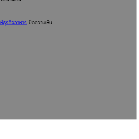
มาตรฐาน
โรงงาน
และ
ช้อน
สร้าง
ส้อม
บน
ห้ธุรกิจอาหาร
ปิดความเห็น
แบรนด์
พลาสติก
ทำไม
ให้
กับ
ร้าน
ธุรกิจ
การ
อาหาร
อาหาร
รับรอง
ขนาด
มาตรฐาน
ใหญ่
ISO
ต้อง
สำคัญ
สั่ง
รม
อย่างไร?
ผลิต
คู่มือ
จาก
สำหรับ
โรงงาน
ผู้
ผลิต
ประกอบ
ช้อน
การ
ส้อม
ที่
พลาสติก?
ต้องการ
เจาะ