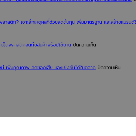
ไม่
ใน
ควร
ตลาด
มอง
าสติก? เจาะลึกเหตุผลที่ช่วยลดต้นทุน เพิ่มมาตรฐาน และสร้างแบรนด์ใ
ข้าม
บน
่เม็ดพลาสติกจนถึงสินค้าพร้อมใช้งาน
ปิดความเห็น
เจาะ
ลึก
ขั้น
บน
ม่ เพิ่มคุณภาพ ลดของเสีย และแข่งขันได้ในตลาด
ปิดความเห็น
ตอน
ส่อง
การ
นวัตกร
ผลิต
ลด
ของ
ต้นทุน
โรงงาน
ของ
ผลิต
โรงงาน
ช้อน
ผลิต
ส้อม
ช้อน
พลาสติก
ส้อม