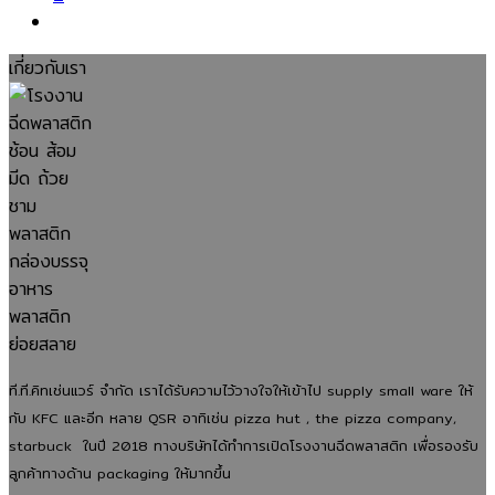
เกี่ยวกับเรา
ที.ที.คิทเช่นแวร์ จำกัด เราได้รับความไว้วางใจให้เข้าไป supply small ware ให้
กับ KFC และอีก หลาย QSR อาทิเช่น pizza hut , the pizza company,
starbuck ในปี 2018 ทางบริษัทได้ทำการเปิดโรงงานฉีดพลาสติก เพื่อรองรับ
ลูกค้าทางด้าน packaging ให้มากขึ้น