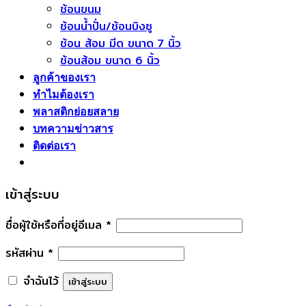
ช้อนขนม
ของ
สร้าง
ช้อนน้ำปั่น/ช้อนบิงซู
เสีย
แบรนด์
ช้อน ส้อม มีด ขนาด 7 นิ้ว
และ
ให้
ช้อนส้อม ขนาด 6 นิ้ว
แข่งขัน
ธุรกิจ
ได้
อาหาร
ลูกค้าของเรา
ใน
ทำไมต้องเรา
ตลาด
พลาสติกย่อยสลาย
บทความข่าวสาร
ติดต่อเรา
เข้าสู่ระบบ
ชื่อผู้ใช้หรือที่อยู่อีเมล
*
รหัสผ่าน
*
จำฉันไว้
เข้าสู่ระบบ