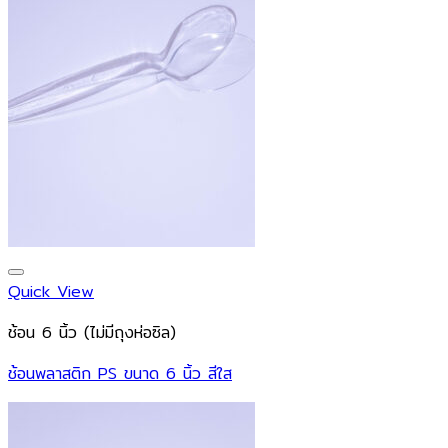
Quick View
ช้อน 6 นิ้ว (ไม่มีถุงห่อซิล)
ช้อนพลาสติก PS ขนาด 6 นิ้ว สีใส