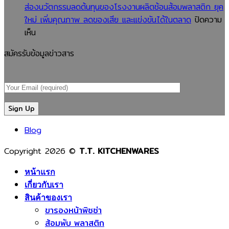
คู่มือ
สั่ง
ขั้น
ส่องนวัตกรรมลดต้นทุนของโรงงานผลิตช้อนส้อมพลาสติก ยุค
สำหรับ
ผลิต
ตอน
ใหม่ เพิ่มคุณภาพ ลดของเสีย และแข่งขันได้ในตลาด
ปิดความ
บน
ผู้
จาก
การ
เห็น
ส่อง
ประกอบ
โรงงาน
ผลิต
สมัครรับข้อมูลข่าวสาร
นวัตกรรม
การ
ผลิต
ของ
ลด
ที่
ช้อน
โรงงาน
ต้นทุน
ต้องการ
ส้อม
ผลิต
ของ
สินค้า
พลาสติก?
ช้อน
โรงงาน
คุณภาพ
เจาะ
ส้อม
ผลิต
และ
ลึก
พลาสติ
Blog
ช้อน
ปลอดภัย
เหตุผล
ตั้งแต่
ส้อม
ที่
เม็ด
Copyright 2026 ©
T.T. KITCHENWARES
พลาสติก
ช่วย
พลาสติ
ยุค
ลด
จนถึง
หน้าแรก
ใหม่
ต้นทุน
สินค้า
เกี่ยวกับเรา
เพิ่ม
เพิ่ม
พร้อม
สินค้าของเรา
ขารองหน้าพิซซ่า
คุณภาพ
มาตรฐาน
ใช้
ส้อมพับ พลาสติก
ลด
และ
งาน