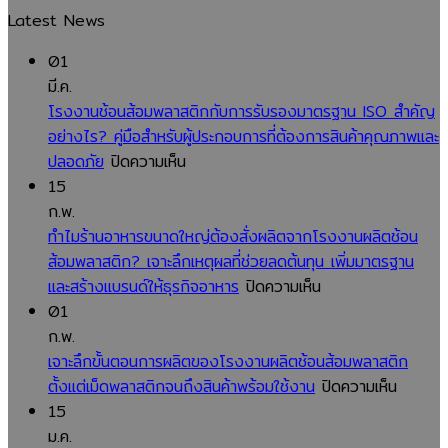
Latest News
01
มี.ค.
โรงงานช้อนส้อมพลาสติกกับการรับรองมาตรฐาน ISO สำคัญ
อย่างไร? คู่มือสำหรับผู้ประกอบการที่ต้องการสินค้าคุณภาพและ
บน
ปลอดภัย
ปิดความเห็น
โรงงาน
15
ช้อน
ก.พ.
ส้อม
ทำไมร้านอาหารขนาดใหญ่ต้องสั่งผลิตจากโรงงานผลิตช้อน
พลาสติก
ส้อมพลาสติก? เจาะลึกเหตุผลที่ช่วยลดต้นทุน เพิ่มมาตรฐาน
กับ
บน
และสร้างแบรนด์ให้ธุรกิจอาหาร
ปิดความเห็น
การ
ทำไม
01
รับรอง
ร้าน
ก.พ.
มาตรฐาน
อาหาร
เจาะลึกขั้นตอนการผลิตของโรงงานผลิตช้อนส้อมพลาสติก
ISO
ขนาด
บน
ตั้งแต่เม็ดพลาสติกจนถึงสินค้าพร้อมใช้งาน
ปิดความเห็น
สำคัญ
ใหญ่
เจาะ
15
อย่างไร?
ต้อง
ลึก
ม.ค.