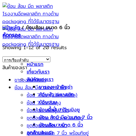
Skip
to
content
หน้าหลัก
/
ช้อนส้อม ขนาด 6 นิ้ว
คัดกรอง
Showing 1–12 of 20 results
หน้าแรก
สินค้าของเรา
เกี่ยวกับเรา
สินค้าของเรา
ขารองหน้าพิซซ่า
ขารองหน้าพิซซ่า
ช้อน ส้อม มีด ขนาด 7 นิ้ว
ส้อมพับ พลาสติก
ช้อน 7 นิ้ว (ไม่มีถุงห่อซิล)
ช้อนขนม
ช้อน 7 นิ้ว ซิลถุง
ช้อนน้ำปั่น/ช้อนบิงซู
ช้อนส้อม แพ็คคู่ 7 นิ้ว
ช้อน ส้อม มีด ขนาด 7 นิ้ว
ชุดช้อนส้อม 7 นิ้ว พร้อมทิชชู่
ช้อนส้อม ขนาด 6 นิ้ว
ชุดช้อนส้อมมีด 7 นิ้ว
ลูกค้าของเรา
ชุดช้อนส้อมมีด 7 นิ้ว พร้อมทิชชู่